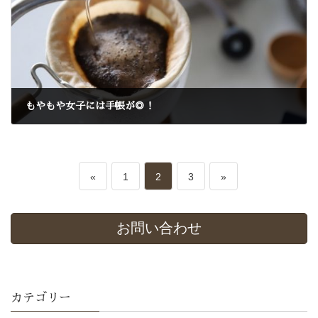
もやもや女子には手帳が◎！
2019-12-02
投
ペ
ペ
ペ
«
1
2
3
»
稿
ー
ー
ー
お問い合わせ
ナ
ジ
ジ
ジ
ビ
ゲ
カテゴリー